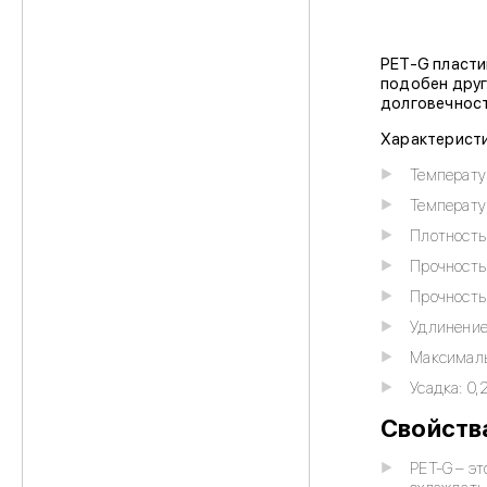
PET-G пласти
подобен друг
долговечност
Характеристи
Температу
Температур
Плотность:
Прочность
Прочность
Удлинение 
Максималь
Усадка: 0,
Свойств
PET-G – эт