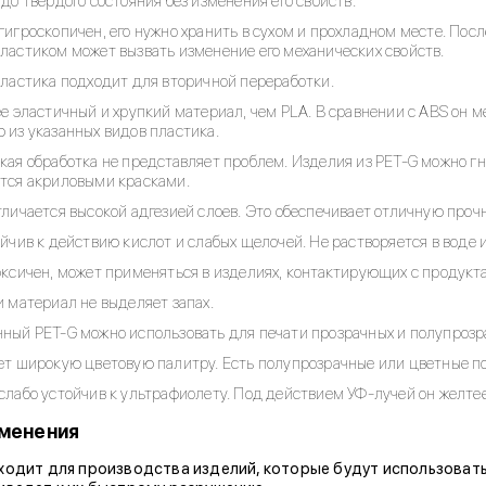
до твердого состояния без изменения его свойств.
игроскопичен, его нужно хранить в сухом и прохладном месте. Пос
ластиком может вызвать изменение его механических свойств.
пластика подходит для вторичной переработки.
е эластичный и хрупкий материал, чем PLA. В сравнении с ABS он м
 из указанных видов пластика.
ая обработка не представляет проблем. Изделия из PET-G можно гну
тся акриловыми красками.
личается высокой адгезией слоев. Это обеспечивает отличную проч
йчив к действию кислот и слабых щелочей. Не растворяется в воде
оксичен, может применяться в изделиях, контактирующих с продукт
 материал не выделяет запах.
ный PET-G можно использовать для печати прозрачных и полупрозр
ет широкую цветовую палитру. Есть полупрозрачные или цветные п
лабо устойчив к ультрафиолету. Под действием УФ-лучей он желтее
менения
ходит для производства изделий, которые будут использовать