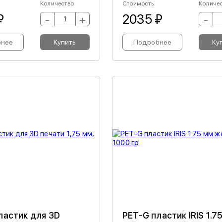
Количество
Стоимость
Количе
₽
2035 ₽
-
+
-
бнее
Купить
Подробнее
Ку
ластик для 3D
PET-G пластик IRIS 1.7