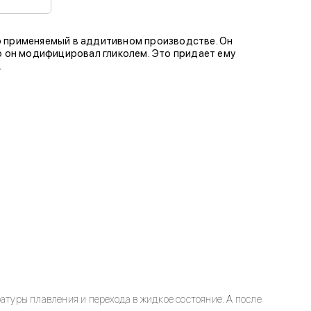
о применяемый в аддитивном производстве. Он
то он модифицировал гликолем. Это придает ему
.
атуры плавления и перехода в жидкое состояние. А после