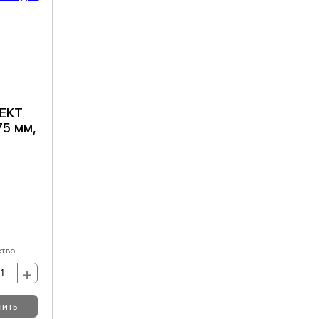
NEKT
75 мм,
ство
+
пить