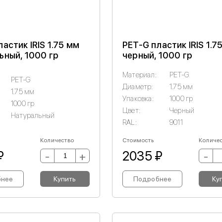
астик IRIS 1.75 мм
PET-G пластик IRIS 1.7
ьный, 1000 гр
черный, 1000 гр
Материал:
PET-G
PET-G
Диаметр:
1.75 мм
1.75 мм
Упаковка:
1000 гр
1000 гр
Цвет:
Черный
Натуральный
RAL:
9011
Количество
Стоимость
Количе
₽
2035 ₽
-
+
-
бнее
Купить
Подробнее
Ку