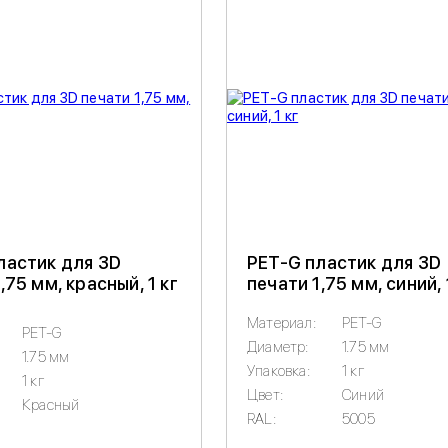
ластик для 3D
PET-G пластик для 3D
,75 мм, красный, 1 кг
печати 1,75 мм, синий, 
Материал:
PET-G
PET-G
Диаметр:
1.75 мм
1.75 мм
Упаковка:
1 кг
1 кг
Цвет:
Синий
Красный
RAL:
5005