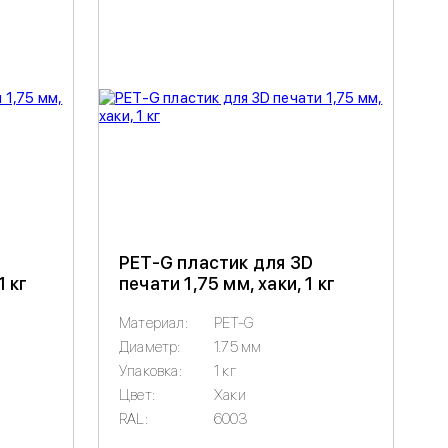
PET-G пластик для 3D
1 кг
печати 1,75 мм, хаки, 1 кг
Материал:
PET-G
Диаметр:
1.75 мм
Упаковка:
1 кг
Цвет:
Хаки
RAL:
6003