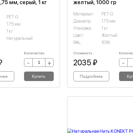
,75 мм, серый, 1 кг
желтый, 1000 гр
Материал:
PET-G
PET-G
Диаметр:
1.75 мм
1.75 мм
Упаковка:
1 кг
1 кг
Цвет:
Желтый
Натуральный
RAL:
1018
Количество
Стоимость
Количе
₽
2035 ₽
-
+
-
бнее
Купить
Подробнее
Ку