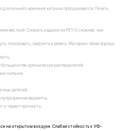
ле длительного хранения катушка просушивается. Печать
енее жесткий. Сломать изделия из PET-G сложнее, чем
ть, полировать, сверлить и резать. Материал также хорошо
ность.
 и большинстве органических растворителей.
ами питания.
ачных деталей.
олупрозрачные варианты.
т и теряет прочность.
ся на открытом воздухе. Слабая стойкость к УФ-