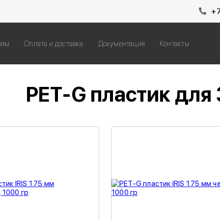
+7
лям
Оплата и доставка
Документация
Контакты
PET-G пластик для