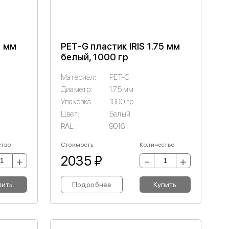
5 мм
PET-G пластик IRIS 1.75 мм
белый, 1000 гр
Материал:
PET-G
Диаметр:
1.75 мм
Упаковка:
1000 гр
Цвет:
Белый
RAL:
9016
ство
Стоимость
Количество
2035 ₽
+
-
+
пить
Подробнее
Купить