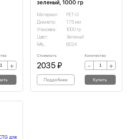
зеленый, 1000 гр
Материал:
PET-G
Диаметр:
1.75 мм
Упаковка:
1000 гр
Цвет:
Зеленый
RAL:
6024
ство
Стоимость
Количество
2035 ₽
+
-
+
пить
Подробнее
Купить