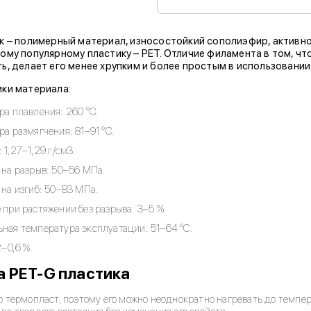
к – полимерный материал, износостойкий сополиэфир, активн
ому популярному пластику – PET. Отличие филамента в том, ч
ь, делает его менее хрупким и более простым в использовании
ки материала:
ра плавления: 260 °C.
а размягчения: 81–91 °С.
 1,27–1,29 г/см3.
 на разрыв: 50–56 МПа.
 на изгиб: 50–83 МПа.
при растяжении без разрыва: 3–5 %.
ная температура эксплуатации: 51–64 °С.
2–0,6 %.
а PET-G пластика
о термопласт, поэтому его можно неоднократно нагревать до темпер