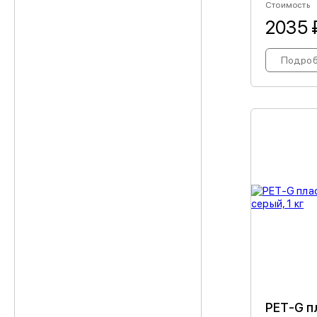
Стоимость
2035 
Подро
PET-G п