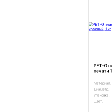
PET-G п
печати 1
Материал:
Диаметр:
Упаковка:
Цвет: