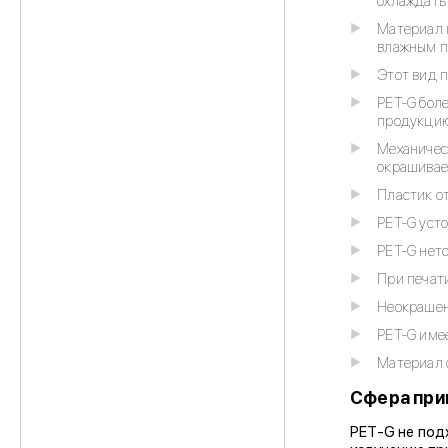
охлаждать 
Материал г
влажным п
Этот вид 
PET-G боле
продукцию
Механическ
окрашивае
Пластик от
PET-G усто
PET-G нет
При печати
Неокрашен
PET-G име
Материал с
Сфера при
PET-G не под