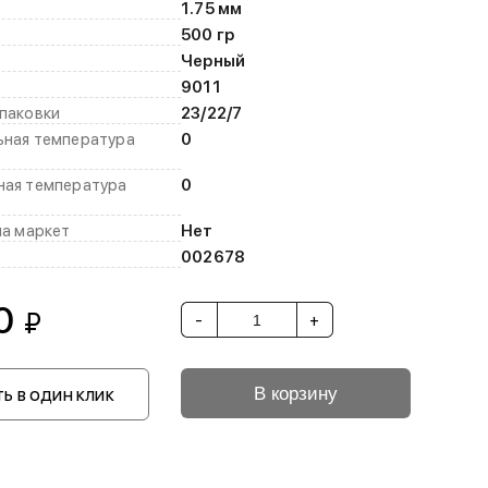
1.75 мм
500 гр
Черный
9011
паковки
23/22/7
ьная температура
0
ная температура
0
на маркет
Нет
002678
0
₽
-
+
ь в один клик