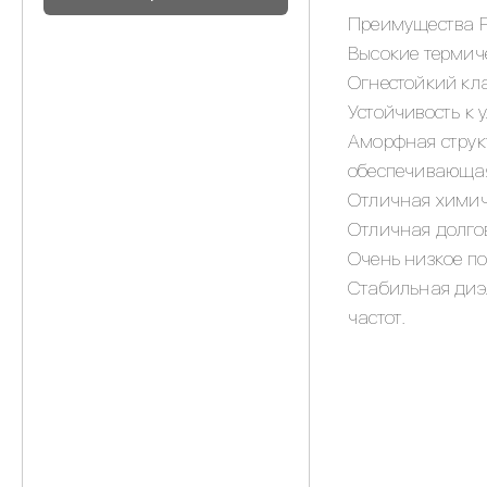
Преимущества P
Высокие термиче
Огнестойкий кл
Устойчивость к 
Аморфная струк
обеспечивающая 
Отличная химиче
Отличная долгов
Очень низкое п
Стабильная диэ
частот.