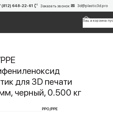
 (812) 648-22-61
3d@plastic3d.pro
Заказать звонок
Ваша корзина пу
Товаров в корзи
/PPE
ифениленоксид
тик для 3D печати
 мм, черный, 0.500 кг
PPO/PPE