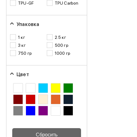
TPU-GF
TPU Carbon
Упаковка
1 кг
2.5 кг
3 кг
500 гр
750 гр
1000 гр
Цвет
Сбросить