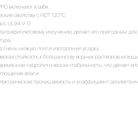
PO включают в себя:
ские свойства с HDT 120°C.
асс UL94 V-0
ультрафиолетовому излучению делает его пригодным для 
тура,
очень низкую, почти изотропную усадку.
ская стойкость к большинству водных растворов, моющих
ременная гидролитическая стабильность, что делает его
оглощение влаги.
лектрическая проницаемость и коэффициент диэлектрич