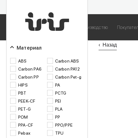
О компании
Вакансии
Наше производство
Покупате
Материал
ABS
Carbon ABS
Carbon PA6
Carbon PA12
Carbon PP
Carbon Pet-g
HIPS
PA
PBT
PCTG
PEEK-CF
PEI
PET-G
PLA
POM
PP
PPA-CF
PPO/PPE
Pebax
TPU